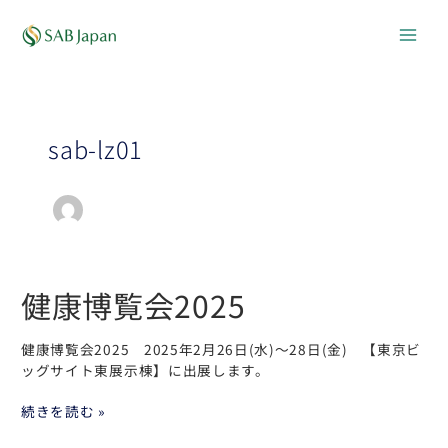
内
Main
容
を
Men
ス
キ
ッ
プ
sab-lz01
健康博覧会2025
健
康
博
健康博覧会2025 2025年2月26日(水)～28日(金) 【東京ビ
覧
ッグサイト東展示棟】に出展します。
会
2025
続きを読む »